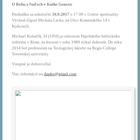
O Bohu a ľuďoch v Knihe Genezis
Prednáška sa uskutoční
16.9.2017
o 17:00 v Centre spirituality
Východ-Západ Michala Lacka, na Ulici Komenského 14 v
Košiciach.
Michael Kolarčík, SJ (1950) je rektorom Pápežského biblického
inštitútu v Ríme, na ktorom v roku 1989 získal doktorát. Do roku
2014 bol profesorom na Teologickej fakulte na Regis College
Torontskej univerzity.
Vstupné je dobrovoľné.
Viac informácií na
rlapko@gmail.com
.