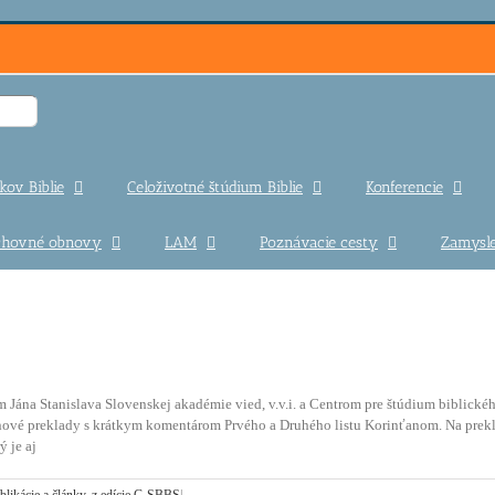
kov Biblie
Celoživotné štúdium Biblie
Konferencie
uchovné obnovy
LAM
Poznávacie cesty
Zamysle
Jána Stanislava Slovenskej akadémie vied, v.v.i. a Centrom pre štúdium biblické
nové preklady s krátkym komentárom Prvého a Druhého listu Korinťanom. Na prekla
ý je aj
blikácie a články
,
z edície C-SBBS
|