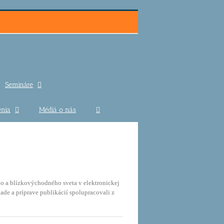
Semináre
nia
Médiá o nás
ho a blízkovýchodného sveta v elektronickej
de a príprave publikácií spolupracovali z