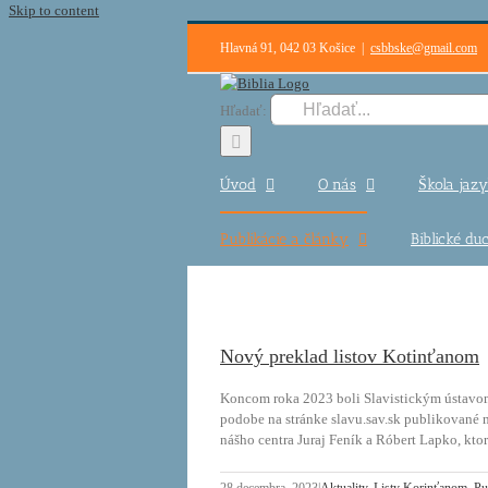
Skip to content
Hlavná 91, 042 03 Košice
|
csbbske@gmail.com
Hľadať:
Úvod
O nás
Škola jazy
Publikácie a články
Biblické d
Nový preklad listov Kotinťanom
Koncom roka 2023 boli Slavistickým ústavom 
podobe na stránke slavu.sav.sk publikované 
nášho centra Juraj Feník a Róbert Lapko, ktor
28 decembra, 2023
|
Aktuality
,
Listy Korinťanom
,
Pu