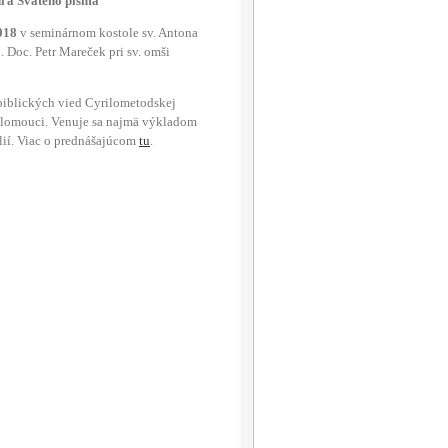
dľa Svätého písma
018
v seminárnom kostole sv. Antona
0
. Doc. Petr Mareček pri sv. omši
biblických vied Cyrilometodskej
 Olomouci. Venuje sa najmä výkladom
ií. Viac o prednášajúcom
tu
.