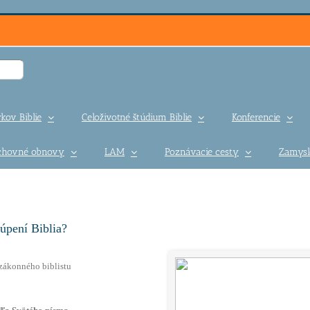
kov Biblie
Celoživotné štúdium Biblie
Konferencie
uchovné obnovy
LAM
Poznávacie cesty
Zamysl
úpení Biblia?
zákonného biblistu