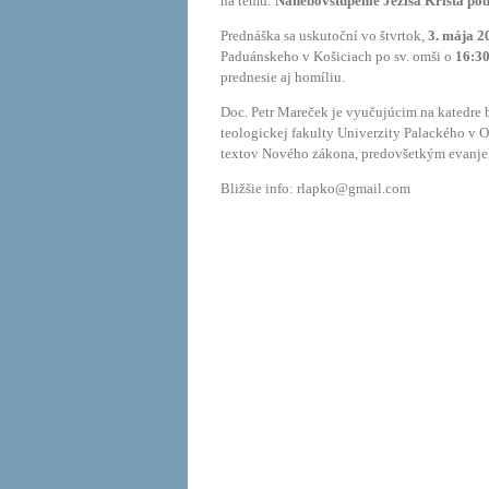
na tému:
Nanebovstúpenie Ježiša Krista po
Prednáška sa uskutoční vo štvrtok,
3. mája 2
Paduánskeho v Košiciach po sv. omši o
16:3
prednesie aj homíliu.
Doc. Petr Mareček je vyučujúcim na katedre 
teologickej fakulty Univerzity Palackého v
textov Nového zákona, predovšetkým evanjel
Bližšie info: rlapko@gmail.com