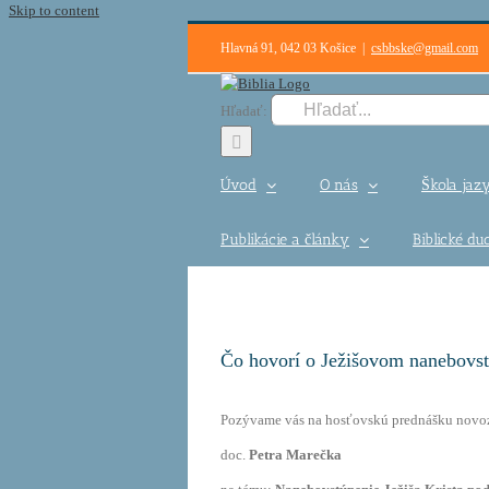
Skip to content
Hlavná 91, 042 03 Košice
|
csbbske@gmail.com
Hľadať:
Úvod
O nás
Škola jazy
Publikácie a články
Biblické d
Čo hovorí o Ježišovom nanebovst
Pozývame vás na hosťovskú prednášku novo
doc.
Petra Marečka