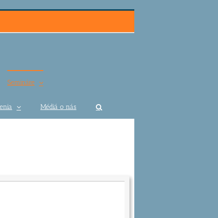
Semináre
enia
Médiá o nás