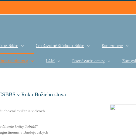
kov Biblie
Celoživotné štúdium Biblie
Konferencie
uchovné obnovy
LAM
Poznávacie cesty
Zamysl
 CSBBS v Roku Božieho slova
duchovné cvičenia v dvoch
 čítanie knihy Tobiáš“
ugustineum
v Bardejovských