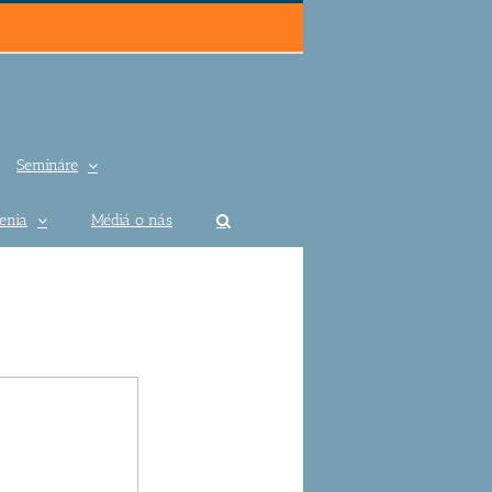
Semináre
enia
Médiá o nás