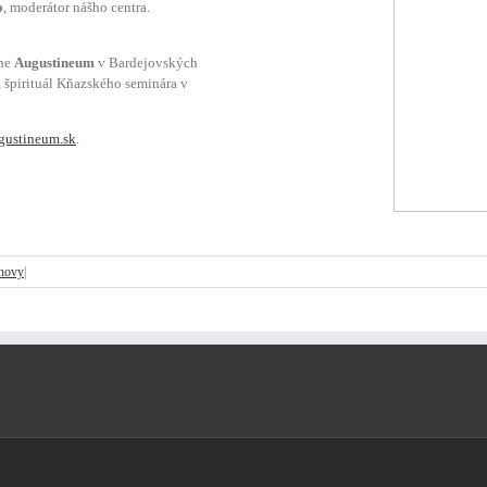
o
, moderátor nášho centra.
ne
Augustineum
v Bardejovských
, špirituál Kňazského seminára v
gustineum.sk
.
bnovy
|