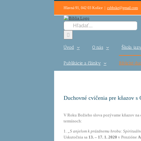
Skip
Hlavná 91, 042 03 Košice
|
csbbske@gmail.com
to
content
Hľadať:
Úvod
O nás
Škola jazy
Publikácie a články
Biblické d
Duchovné cvičenia pre kňazov s
V Roku Božieho slova pozývame kňazov na 
termínoch:
1.
„S anjelom k prázdnemu hrobu: Spirituálne
Uskutočnia sa
13. – 17. 1. 2020
v
Penzióne
A