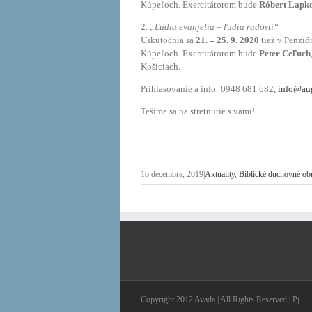
Kúpeľoch. Exercitátorom bude
Róbert Lapk
2.
„Ľudia evanjelia – ľudia radosti“
Uskutočnia sa
21. – 25. 9. 2020
tiež v
Penzió
Kúpeľoch. Exercitátorom bude
Peter Ceľuch
Košiciach.
Prihlasovanie a info:
0948 681 682,
info@au
Tešíme sa na stretnutie s vami!
16 decembra, 2019
|
Aktuality
,
Biblické duchovné o
Copyright 2012 Avada | All Rights Reserved | Pj