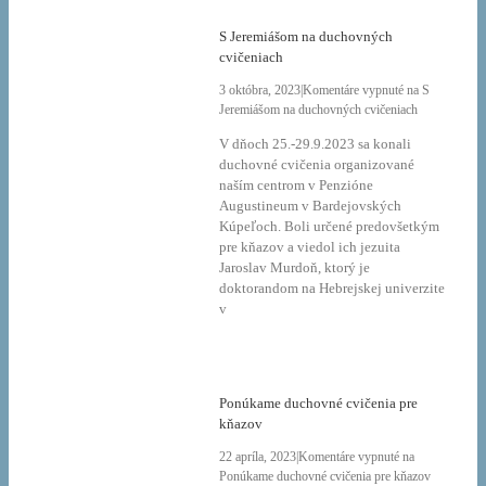
S Jeremiášom na duchovných
cvičeniach
3 októbra, 2023
|
Komentáre vypnuté
na S
Jeremiášom na duchovných cvičeniach
V dňoch 25.-29.9.2023 sa konali
duchovné cvičenia organizované
naším centrom v Penzióne
Augustineum v Bardejovských
Kúpeľoch. Boli určené predovšetkým
pre kňazov a viedol ich jezuita
Jaroslav Murdoň, ktorý je
doktorandom na Hebrejskej univerzite
v
Ponúkame duchovné cvičenia pre
kňazov
22 apríla, 2023
|
Komentáre vypnuté
na
Ponúkame duchovné cvičenia pre kňazov