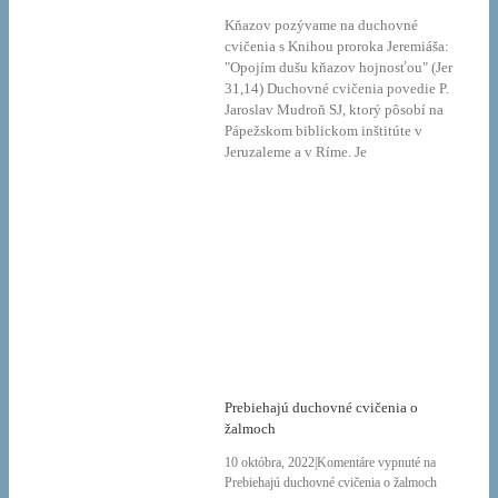
Kňazov pozývame na duchovné
cvičenia s Knihou proroka Jeremiáša:
"Opojím dušu kňazov hojnosťou" (Jer
31,14) Duchovné cvičenia povedie P.
Jaroslav Mudroň SJ, ktorý pôsobí na
Pápežskom biblickom inštitúte v
Jeruzaleme a v Ríme. Je
Prebiehajú duchovné cvičenia o
žalmoch
10 októbra, 2022
|
Komentáre vypnuté
na
Prebiehajú duchovné cvičenia o žalmoch