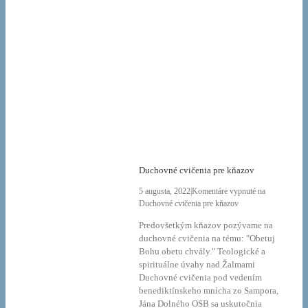
Duchovné cvičenia pre kňazov
5 augusta, 2022
|
Komentáre vypnuté
na
Duchovné cvičenia pre kňazov
Predovšetkým kňazov pozývame na
duchovné cvičenia na tému: "Obetuj
Bohu obetu chvály." Teologické a
spirituálne úvahy nad Žalmami
Duchovné cvičenia pod vedením
benediktínskeho mnícha zo Sampora,
Jána Dolného OSB sa uskutočnia