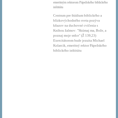
emeritným rektorom Pápežského biblického
inštitútu
Centrum pre štúdium biblického a
blízkovýchodného sveta pozýva
kňazov na duchovné cvičenia s
Knihou žalmov: "Skúmaj ma, Bože, a
poznaj moje srdce" (Ž 139,23)
Exercitátorom bude jezuita Michael
Kolarcik, emeritný rektor Pápežského
biblického inštitútu