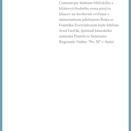
Centrum pre štúdium biblického a
blízkovýchodného sveta pozýva
kňazov na duchovné cvičenia v
mimoriadnom jubilejnom Roku sv.
Františka Exercitátorom bude biblista
Jozef Gerčák, špirituál kňazského
seminára Pontificio Seminario
Regionale Umbro "Pio XI" v Assisi.