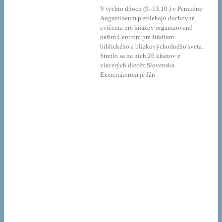
V týchto dňoch (9.-13.10.) v Penzióne
Augustineum prebiehajú duchovné
cvičenia pre kňazov organizované
naším Centrom pre štúdium
biblického a blízkovýchodného sveta.
Stretlo sa na nich 26 kňazov z
viacerých diecéz Slovenska.
Exercitátorom je Ján