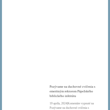
Pozývame na duchovné cvičenia s
emeritným rektorom Pápežského
biblického inštitútu
19 apríla, 2024
|
Komentáre vypnuté
na
Pozývame na duchovné cvičenia s