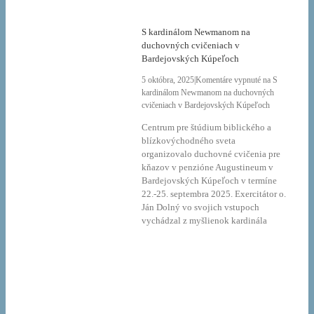
S kardinálom Newmanom na
duchovných cvičeniach v
Bardejovských Kúpeľoch
5 októbra, 2025
|
Komentáre vypnuté
na S
kardinálom Newmanom na duchovných
cvičeniach v Bardejovských Kúpeľoch
Centrum pre štúdium biblického a
blízkovýchodného sveta
organizovalo duchovné cvičenia pre
kňazov v penzióne Augustineum v
Bardejovských Kúpeľoch v termíne
22.-25. septembra 2025. Exercitátor o.
Ján Dolný vo svojich vstupoch
vychádzal z myšlienok kardinála