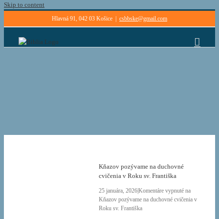
Skip to content
Hlavná 91, 042 03 Košice
|
csbbske@gmail.com
Kňazov pozývame na duchovné
cvičenia v Roku sv. Františka
25 januára, 2026
|
Komentáre vypnuté
na
Kňazov pozývame na duchovné cvičenia v
Roku sv. Františka