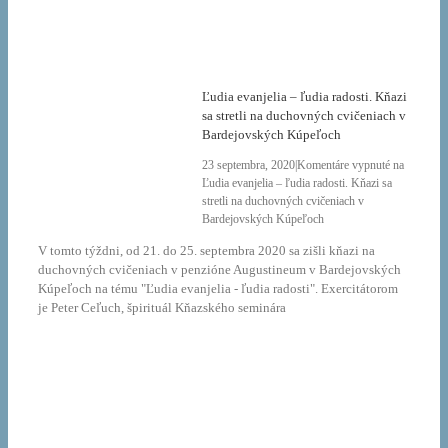
Ľudia evanjelia – ľudia radosti. Kňazi
sa stretli na duchovných cvičeniach v
Bardejovských Kúpeľoch
23 septembra, 2020
|
Komentáre vypnuté
na
Ľudia evanjelia – ľudia radosti. Kňazi sa
stretli na duchovných cvičeniach v
Bardejovských Kúpeľoch
V tomto týždni, od 21. do 25. septembra 2020 sa zišli kňazi na
duchovných cvičeniach v penzióne Augustineum v Bardejovských
Kúpeľoch na tému "Ľudia evanjelia - ľudia radosti". Exercitátorom
je Peter Ceľuch, špirituál Kňazského seminára