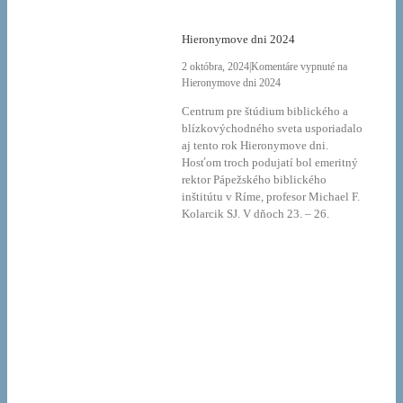
Hieronymove dni 2024
2 októbra, 2024
|
Komentáre vypnuté
na
Hieronymove dni 2024
Centrum pre štúdium biblického a
blízkovýchodného sveta usporiadalo
aj tento rok Hieronymove dni.
Hosťom troch podujatí bol emeritný
rektor Pápežského biblického
inštitútu v Ríme, profesor Michael F.
Kolarcik SJ. V dňoch 23. – 26.