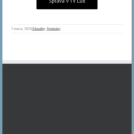
Správa v TV Lux
5 marca, 2024
|
Aktuality
,
Semináre
|