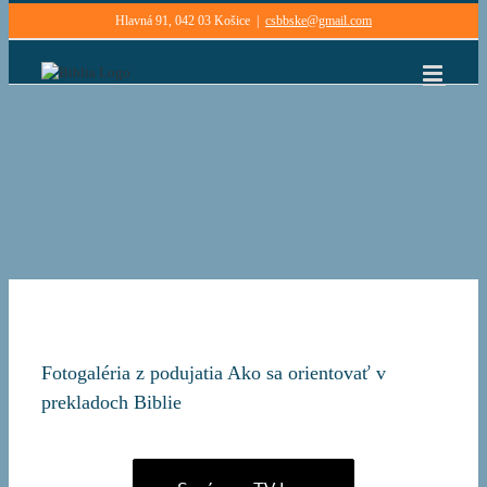
Skip
Hlavná 91, 042 03 Košice
|
csbbske@gmail.com
to
content
Fotogaléria z podujatia Ako sa orientovať v
prekladoch Biblie