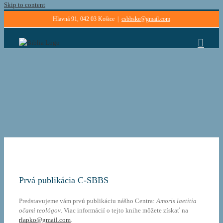
Skip to content
Hlavná 91, 042 03 Košice
|
csbbske@gmail.com
Prvá publikácia C-SBBS
Predstavujeme vám prvú publikáciu nášho Centra:
Amoris laetitia
očami teológov
. Viac informácií o tejto knihe môžete získať na
rlapko@gmail.com
.