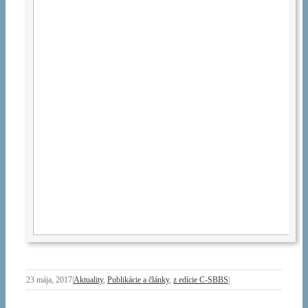
23 mája, 2017
|
Aktuality
,
Publikácie a články
,
z edície C-SBBS
|