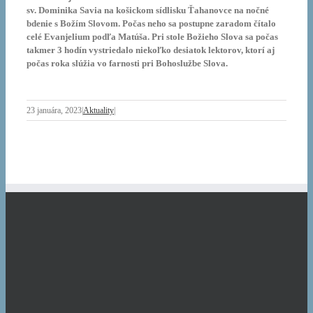
sv. Dominika Savia na košickom sídlisku Ťahanovce na nočné
bdenie s Božím Slovom. Počas neho sa postupne zaradom čítalo
celé Evanjelium podľa Matúša. Pri stole Božieho Slova sa počas
takmer 3 hodín vystriedalo niekoľko desiatok lektorov, ktorí aj
počas roka slúžia vo farnosti pri Bohoslužbe Slova.
23 januára, 2023
|
Aktuality
|