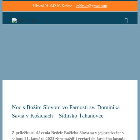
Skip
Hlavná 91, 042 03 Košice
|
csbbske@gmail.com
to
content
Noc s Božím Slovom vo Farnosti sv. Dominika
Savia v Košiciach – Sídlisko Ťahanovce
Z príležitosti slávenia Nedele Božieho Slova sa v jej predvečer v
sobotu 21. januára 2023 zhromaždili veriaci do farského kostola