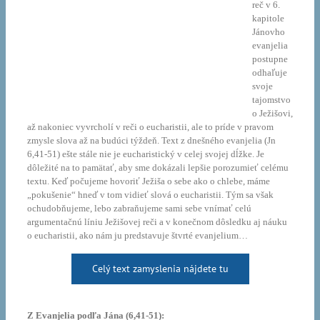
reč v 6.
kapitole
Jánovho
evanjelia
postupne
odhaľuje
svoje
tajomstvo
o Ježišovi,
až nakoniec vyvrcholí v reči o eucharistii, ale to príde v pravom
zmysle slova až na budúci týždeň. Text z dnešného evanjelia (Jn
6,41-51) ešte stále nie je eucharistický v celej svojej dĺžke. Je
dôležité na to pamätať, aby sme dokázali lepšie porozumieť celému
textu. Keď počujeme hovoriť Ježiša o sebe ako o chlebe, máme
„pokušenie“ hneď v tom vidieť slová o eucharistii. Tým sa však
ochudobňujeme, lebo zabraňujeme sami sebe vnímať celú
argumentačnú líniu Ježišovej reči a v konečnom dôsledku aj náuku
o eucharistii, ako nám ju predstavuje štvrté evanjelium…
Celý text zamyslenia nájdete tu
Z Evanjelia podľa Jána (6,41-51):