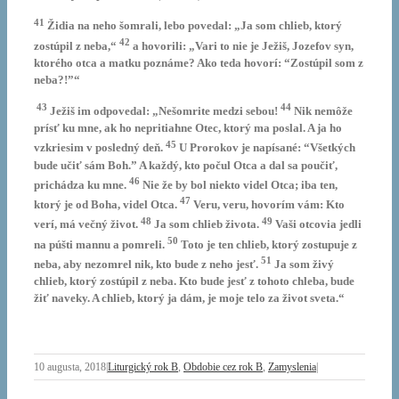
41
Židia na neho šomrali, lebo povedal: „Ja som chlieb, ktorý
42
zostúpil z neba,“
a hovorili: „Vari to nie je Ježiš, Jozefov syn,
ktorého otca a matku poznáme? Ako teda hovorí: “Zostúpil som z
neba?!”“
43
44
Ježiš im odpovedal: „Nešomrite medzi sebou!
Nik nemôže
prísť ku mne, ak ho nepritiahne Otec, ktorý ma poslal. A ja ho
45
vzkriesim v posledný deň.
U Prorokov je napísané: “Všetkých
bude učiť sám Boh.” A každý, kto počul Otca a dal sa poučiť,
46
prichádza ku mne.
Nie že by bol niekto videl Otca; iba ten,
47
ktorý je od Boha, videl Otca.
Veru, veru, hovorím vám: Kto
48
49
verí, má večný život.
Ja som chlieb života.
Vaši otcovia jedli
50
na púšti mannu a pomreli.
Toto je ten chlieb, ktorý zostupuje z
51
neba, aby nezomrel nik, kto bude z neho jesť.
Ja som živý
chlieb, ktorý zostúpil z neba. Kto bude jesť z tohoto chleba, bude
žiť naveky. A chlieb, ktorý ja dám, je moje telo za život sveta.“
10 augusta, 2018
|
Liturgický rok B
,
Obdobie cez rok B
,
Zamyslenia
|