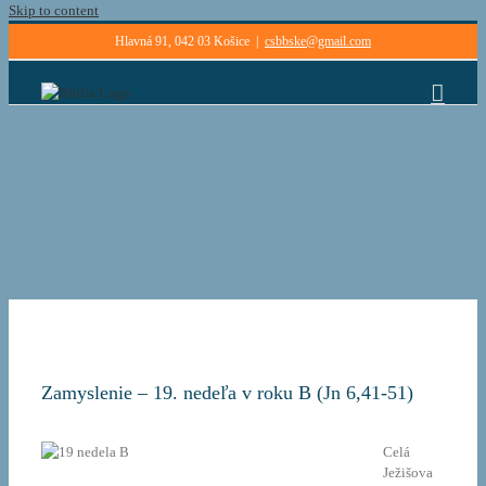
Skip to content
Hlavná 91, 042 03 Košice
|
csbbske@gmail.com
Zamyslenie – 19. nedeľa v roku B (Jn 6,41-51)
Celá
Ježišova