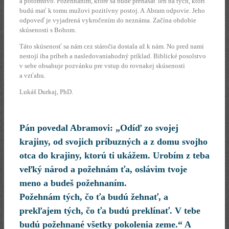
a potomstvo. Požehnaním, ktoré sa bude prenášať len na tých, ktorí
budú mať k tomu mužovi pozitívny postoj. A Abram odpovie. Jeho
odpoveď je vyjadrená vykročením do neznáma. Začína obdobie
skúsenosti s Bohom.
Táto skúsenosť sa nám cez stáročia dostala až k nám. No pred nami
nestojí iba príbeh a nasledovaniahodný príklad. Biblické posolstvo
v sebe obsahuje pozvánku pre vstup do rovnakej skúsenosti
a vzťahu.
Lukáš Durkaj, PhD.
Pán povedal Abramovi: „Odíď zo svojej
krajiny, od svojich príbuzných a z domu svojho
otca do krajiny, ktorú ti ukážem. Urobím z teba
veľký národ a požehnám ťa, oslávim tvoje
meno a budeš požehnaním.
Požehnám tých, čo ťa budú žehnať, a
prekľajem tých, čo ťa budú preklínať. V tebe
budú požehnané všetky pokolenia zeme.“ A