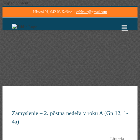
Skip to content
Hlavná 91, 042 03 Košice
|
csbbske@gmail.com
Zamyslenie – 2. pôstna nedeľa v roku A (Gn 12, 1-
4a)
Liturgia