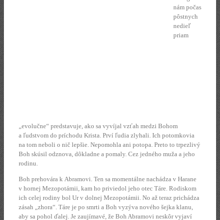
nám počas
pôstnych
nedieľ
priam
„evolučne“ predstavuje, ako sa vyvíjal vzťah medzi Bohom
a ľudstvom do príchodu Krista. Prví ľudia zlyhali. Ich potomkovia
na tom neboli o nič lepšie. Nepomohla ani potopa. Preto to trpezlivý
Boh skúsil odznova, dôkladne a pomaly. Cez jedného muža a jeho
rodinu.
Boh prehovára k Abramovi. Ten sa momentálne nachádza v Harane
v hornej Mezopotámii, kam ho priviedol jeho otec Táre. Rodiskom
ich celej rodiny bol Ur v dolnej Mezopotámii. No až teraz prichádza
zásah „zhora“. Táre je po smrti a Boh vyzýva nového šejka klanu,
aby sa pohol ďalej. Je zaujímavé, že Boh Abramovi neskôr vyjaví