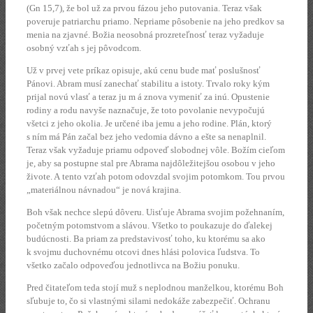
(Gn 15,7), že bol už za prvou fázou jeho putovania. Teraz však
poveruje patriarchu priamo. Nepriame pôsobenie na jeho predkov sa
menia na zjavné. Božia neosobná prozreteľnosť teraz vyžaduje
osobný vzťah s jej pôvodcom.
Už v prvej vete príkaz opisuje, akú cenu bude mať poslušnosť
Pánovi. Abram musí zanechať stabilitu a istoty. Trvalo roky kým
prijal novú vlasť a teraz ju m á znova vymeniť za inú. Opustenie
rodiny a rodu navyše naznačuje, že toto povolanie nevypočujú
všetci z jeho okolia. Je určené iba jemu a jeho rodine. Plán, ktorý
s ním má Pán začal bez jeho vedomia dávno a ešte sa nenaplnil.
Teraz však vyžaduje priamu odpoveď slobodnej vôle. Božím cieľom
je, aby sa postupne stal pre Abrama najdôležitejšou osobou v jeho
živote. A tento vzťah potom odovzdal svojim potomkom. Tou prvou
„materiálnou návnadou“ je nová krajina.
Boh však nechce slepú dôveru. Uisťuje Abrama svojim požehnaním,
početným potomstvom a slávou. Všetko to poukazuje do ďalekej
budúcnosti. Ba priam za predstavivosť toho, ku ktorému sa ako
k svojmu duchovnému otcovi dnes hlási polovica ľudstva. To
všetko začalo odpoveďou jednotlivca na Božiu ponuku.
Pred čitateľom teda stojí muž s neplodnou manželkou, ktorému Boh
sľubuje to, čo si vlastnými silami nedokáže zabezpečiť. Ochranu