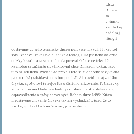
Listu
Rimanom
sa
v rímsko-
katolíckej
nedeľnej
liturgii
dostávame do jeho tematicky druhej polovice. Prvých 11. kapitol
spisu venoval Pavol svojej náuke a teológii. Na pre neho dôležité
otázky kresťanstva sa v nich teda pozeral skôr teoreticky. 12.
kapitolou sa začínajú slová, ktorými chce Rimanom ukázať, ako
túto náuku treba uvádzať do praxe. Preto sa aj odborne nazýva ako
parenetická (nabádavá, morálno-poučná). Ako uvidíme aj z nášho
úryvku, apoštolovi tu nejde iba o čisté moralizovanie. Požiadavky,
ktoré adresátom kladie vychádzajú zo skutočnosti oslobodenia,
ospravedlnenia a spásy darovaných Bohom skrze Ježiša Krista.
Predstavené chovanie človeka tak má vychádzať z toho, že to
všetko, spolu s Duchom Svätým, je nezaslúžené.