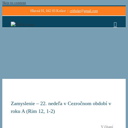
Skip to content
Hlavná 91, 042 03 Košice
|
csbbske@gmail.com
Zamyslenie – 22. nedeľa v Cezročnom období v
roku A (Rim 12, 1-2)
V čítaní