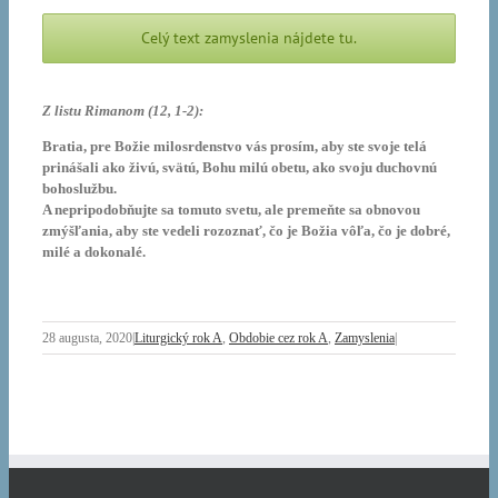
Celý text zamyslenia nájdete tu.
Z listu Rimanom (12, 1-2):
Bratia, pre Božie milosrdenstvo vás prosím, aby ste svoje telá
prinášali ako živú, svätú, Bohu milú obetu, ako svoju duchovnú
bohoslužbu.
A nepripodobňujte sa tomuto svetu, ale premeňte sa obnovou
zmýšľania, aby ste vedeli rozoznať, čo je Božia vôľa, čo je dobré,
milé a dokonalé.
28 augusta, 2020
|
Liturgický rok A
,
Obdobie cez rok A
,
Zamyslenia
|