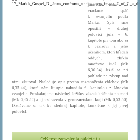
jánovskom exkurze sa
vraciame späť
k evanjeliu podľa
Marka. Spis sme
opustili v druhej
polovici júla v 6.
kapitole pri tom ako sa
k Ježišovi a jeho
učeníkom, ktorí hľadali
oddych, zhŕklo
množstvo ľudí. (Mk
6,30-34) Ježiš sa pri
pohľade na zástup nad
nimi zľutoval. Nasleduje opis prvého rozmnoženia chlebov (Mk
6,35-44), ktoré nám liturgia nahradila 6. kapitolou z Jánovho
evanjelia. Preskakujeme následný Ježišov zázrak kráčania po mori
(Mk 6,45-52) a aj uzdravenia v genezaretskom kraji (Mk 6,53-56).
Dostávame sa tak ku siedmej kapitole, konkrétne k jej prvej
polovici.
Celý text zamyslenia nájdete tu