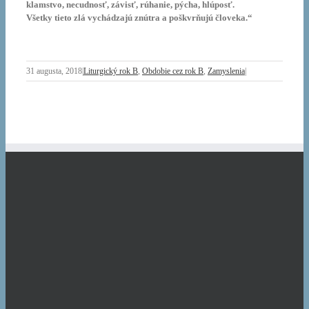
klamstvo, necudnosť, závisť, rúhanie, pýcha, hlúposť.
Všetky tieto zlá vychádzajú znútra a poškvrňujú človeka.“
31 augusta, 2018
|
Liturgický rok B
,
Obdobie cez rok B
,
Zamyslenia
|