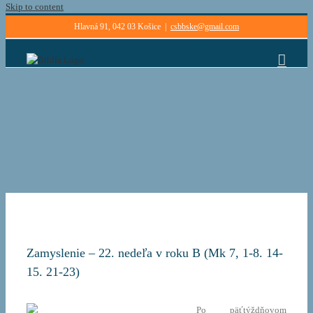
Skip to content
Hlavná 91, 042 03 Košice
|
csbbske@gmail.com
Zamyslenie – 22. nedeľa v roku B (Mk 7, 1-8. 14-
15. 21-23)
Po
päťtýždňovom