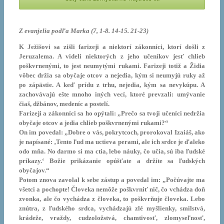
Z evanjelia podľa Marka (7, 1-8. 14-15. 21-23)
K Ježišovi sa zišli farizeji a niektorí zákonníci, ktorí došli z
Jeruzalema. A videli niektorých z jeho učeníkov jesť chlieb
poškvrnenými, to jest neumytými rukami. Farizeji totiž a Židia
vôbec držia sa obyčaje otcov a nejedia, kým si neumyjú ruky až
po zápästie. A keď prídu z trhu, nejedia, kým sa nevykúpu. A
zachovávajú ešte mnoho iných vecí, ktoré prevzali: umývanie
čiaš, džbánov, medeníc a postelí.
Farizeji a zákonníci sa ho opýtali: „Prečo sa tvoji učeníci nedržia
obyčaje otcov a jedia chlieb poškvrnenými rukami?“
On im povedal: „Dobre o vás, pokrytcoch, prorokoval Izaiáš, ako
je napísané: ‚Tento ľud ma uctieva perami, ale ich srdce je ďaleko
odo mňa. No darmo si ma ctia, lebo náuky, čo učia, sú iba ľudské
príkazy.‘ Božie prikázanie opúšťate a držíte sa ľudských
obyčajov.“
Potom znova zavolal k sebe zástup a povedal im: „Počúvajte ma
všetci a pochopte! Človeka nemôže poškvrniť nič, čo vchádza doň
zvonka, ale čo vychádza z človeka, to poškvrňuje človeka. Lebo
znútra, z ľudského srdca, vychádzajú zlé myšlienky, smilstvá,
krádeže, vraždy, cudzoložstvá, chamtivosť, zlomyseľnosť,