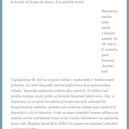
kolovali od domu do domu. A tu prísľub svetla.
Historicky
možno
našu
pasáž
z Izaiáša
zaradiť do
30. rokov
8. storočia
pred
Kristom.
Asýrsky
kráľ
Tiglatpilesar III. bol na svojom ťažení v snahe dobyť Stredozemné
pobrežie. Za obeť mu padli mnohé kráľovstva Syro-palestínskej
oblasti. Vojenskú mašinériu nebolo ako zastaviť. O väčšiu časť
svojho územia vtedy prišlo aj Severné Izraelské kráľovstvo. Aby si
Asýrčania vo svojich novodobytých provinciách zabezpečili
bezpečnostnú stabilitu, uplatňovali neslávne známu prax násilných
deportácií celých národov. A tak sa zrazu izraelské kmene sídliace na
samom severe zasľúbenej zeme ocitli tisícky kilometrov na opačnom
konci ríše. Krajinu, ktorú Boh sľúbil ich praotcom nepriateľ zaľudnil
cudzími národmi.