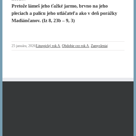
Pretože lámeš jeho ťažké jarmo, brvno na jeho
pleciach a palicu jeho utláčateľa ako v deň porážky
Madiánčanov. (Iz 8, 23b – 9, 3)
25 januára, 2026
|
Liturgický rok A
,
Obdobie cez rok A
,
Zamyslenia
|