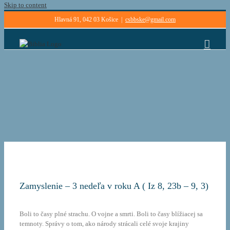
Skip to content
Hlavná 91, 042 03 Košice
|
csbbske@gmail.com
Zamyslenie – 3 nedeľa v roku A ( Iz 8, 23b – 9, 3)
Boli to časy plné strachu. O vojne a smrti. Boli to časy blížiacej sa
temnoty. Správy o tom, ako národy strácali celé svoje krajiny