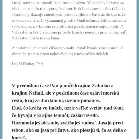
ktorý pravidelne oberali Izraelitov o obživu. Vojenské víťazstvo sa
však nedosiahlo riadnym spôsobom. Boh Gedeonovi počas ťaženia
sústavne prikazuje zmenšovať počet svojho mužstva až do stavu, že
sa vodca ocitá zoči významnej presile Madiánčanov. Bitku následne
vyvolá chaos, v ktorom sa protivníci pozabíjajú navzájom. (Sdc 7)
Víťazstvo si tak v žiadnom prípade Izraelci nemohli priamo pripísať.
Víťazstvo prišlo rukou Pána.
A podobne len v také víťazstvo mohli dúfať Izaiášovi rovesníci, či
všetci čo si tieto slová uchovávali aj v neskorších dobách.
Lukáš Durkaj, Phd.
V predošlom čase Pán ponížil krajinu Zabulon a
krajinu Neftali, ale v poslednom čase oslávi morskú
cestu, kraj za Jordánom, územie pohanov.
Ľud, čo kráča vo tmách, uzrie veľké svetlo; nad tými,
čo bývajú v krajine temnôt, zažiari svetlo.
Rozmnožuješ plesanie, zväčšuješ radosť. Jasajú pred
tebou, ako sa jasá pri žatve, ako plesajú tí, čo sa delia o
korisť.