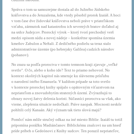
Správa o tom sa samozrejme dostala až do Južného Júdskeho
kráľovstva a do Jeruzalema, kde vtedy pôsobil prorok Izaiáš. A hoci
v tom čase dve židovské kráľovstva neboli práve v priateľskom
vzťahu, zármutok nad katastrofou ich severných bratov doľahol aj
na srdce Judejcov. Prorocký výrok – ktorý tvorí prechodný verš
medzi opisom súdu a novej nádeje – konkrétne spomína územia
kmeňov Zabulon a Neftali. Z dedičného podielu sa teraz stalo
administratívne územie (po hebrejsky Galilea) cudzích národov
(pohanov).
No zrazu sa podľa proroctva v tomto temnom kraji zjavuje „veľké
svetlo“. O čo, alebo o koho ide? Text to priamo nehovorí. No
kontext okolitých kapitol nás smeruje ku slávnemu prísľubu
o narodení istého Emanuela. V každom prípade sa toto svetlo
v kontexte prorockej knihy spájalo s opätovným víťazstvom na
nepriateľom a znovudobytím stratených území. Zvýrazňujú to
obrazy novej žatvy delenia koristi. Súčasníci proroctva sa však, ako
vieme, zlepšenia situácie nedočkali. Práve naopak. Mocnosti neskôr
pohltili celý Kanaán. Aký význam tak tieto slová majú?
Pomôcť nám môže stručný odkaz na iné miesto Biblie. Izaiáš tu totiž
pripomína porážku Madiánčanov. Biblickému znalcovi na um hneď
príde príbeh o Gedeónovi z Knihy sudcov. Ten porazil nepriateľov,