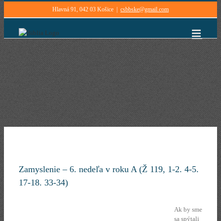
Skip
Hlavná 91, 042 03 Košice
|
csbbske@gmail.com
to
content
Zamyslenie – 6. nedeľa v roku A (Ž 119, 1-2. 4-5.
17-18. 33-34)
Ak by sme
sa spýtali