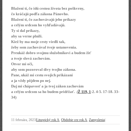
Blažení tí, čo idú cestou života bez poškvrny,
čo kráčajú podľa zákona Pánovho.
Blažení tí, čo zachovávajú jeho príkazy
a celým srdcom ho vyhľadávajú.
Ty si dal príkazy,
aby sa verne plnili.
Kiež by ma moje cesty viedli tak,
žeby som zachovával tvoje ustanovenia.
Preukáž dobro svojmu služobníkovi a budem žiť
a tvoje slová zachovám.
Otvor mi oči,
aby som pozoroval divy tvojho zákona.
Pane, ukáž mi cestu svojich prikázaní
a ja vždy pôjdem po nej.
Daj mi chápavosť a ja tvoj zákon zachovám
a celým srdcom sa ho budem pridŕžať.
(
Ž 119, 1
-2. 4-5. 17-18. 33-
34)
11 februára, 2023
|
Liturgický rok A
,
Obdobie cez rok A
,
Zamyslenia
|