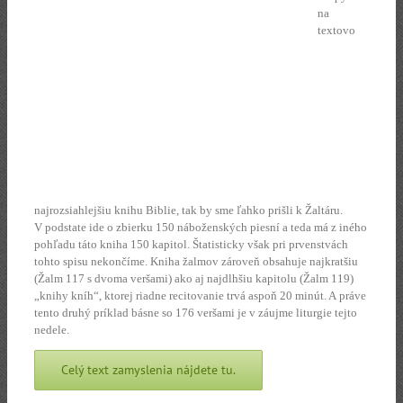
na
textovo
najrozsiahlejšiu knihu Biblie, tak by sme ľahko prišli k Žaltáru.
V podstate ide o zbierku 150 náboženských piesní a teda má z iného
pohľadu táto kniha 150 kapitol. Štatisticky však pri prvenstvách
tohto spisu nekončíme. Kniha žalmov zároveň obsahuje najkratšiu
(Žalm 117 s dvoma veršami) ako aj najdlhšiu kapitolu (Žalm 119)
„knihy kníh“, ktorej riadne recitovanie trvá aspoň 20 minút. A práve
tento druhý príklad básne so 176 veršami je v záujme liturgie tejto
nedele.
Celý text zamyslenia nájdete tu.