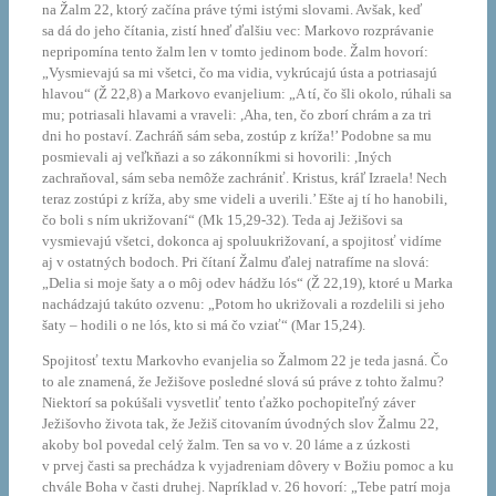
na Žalm 22, ktorý začína práve tými istými slovami. Avšak, keď
sa dá do jeho čítania, zistí hneď ďalšiu vec: Markovo rozprávanie
nepripomína tento žalm len v tomto jedinom bode. Žalm hovorí:
„Vysmievajú sa mi všetci, čo ma vidia, vykrúcajú ústa a potriasajú
hlavou“ (Ž 22,8) a Markovo evanjelium: „A tí, čo šli okolo, rúhali sa
mu; potriasali hlavami a vraveli: ,Aha, ten, čo zborí chrám a za tri
dni ho postaví. Zachráň sám seba, zostúp z kríža!’ Podobne sa mu
posmievali aj veľkňazi a so zákonníkmi si hovorili: ,Iných
zachraňoval, sám seba nemôže zachrániť. Kristus, kráľ Izraela! Nech
teraz zostúpi z kríža, aby sme videli a uverili.’ Ešte aj tí ho hanobili,
čo boli s ním ukrižovaní“ (Mk 15,29-32). Teda aj Ježišovi sa
vysmievajú všetci, dokonca aj spoluukrižovaní, a spojitosť vidíme
aj v ostatných bodoch. Pri čítaní Žalmu ďalej natrafíme na slová:
„Delia si moje šaty a o môj odev hádžu lós“ (Ž 22,19), ktoré u Marka
nachádzajú takúto ozvenu: „Potom ho ukrižovali a rozdelili si jeho
šaty – hodili o ne lós, kto si má čo vziať“ (Mar 15,24).
Spojitosť textu Markovho evanjelia so Žalmom 22 je teda jasná. Čo
to ale znamená, že Ježišove posledné slová sú práve z tohto žalmu?
Niektorí sa pokúšali vysvetliť tento ťažko pochopiteľný záver
Ježišovho života tak, že Ježiš citovaním úvodných slov Žalmu 22,
akoby bol povedal celý žalm. Ten sa vo v. 20 láme a z úzkosti
v prvej časti sa prechádza k vyjadreniam dôvery v Božiu pomoc a ku
chvále Boha v časti druhej. Napríklad v. 26 hovorí: „Tebe patrí moja