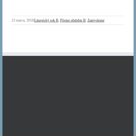
23 marca, 2018
|
Liturgický rok B
,
Pôstne obdobie B
,
Zamyslenia
|