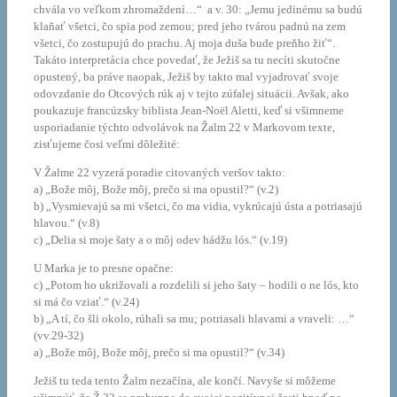
chvála vo veľkom zhromaždení…“ a v. 30: „Jemu jedinému sa budú
klaňať všetci, čo spia pod zemou; pred jeho tvárou padnú na zem
všetci, čo zostupujú do prachu. Aj moja duša bude preňho žiť“.
Takáto interpretácia chce povedať, že Ježiš sa tu necíti skutočne
opustený, ba práve naopak, Ježiš by takto mal vyjadrovať svoje
odovzdanie do Otcových rúk aj v tejto zúfalej situácii. Avšak, ako
poukazuje francúzsky biblista Jean-Noël Aletti, keď si všimneme
usporiadanie týchto odvolávok na Žalm 22 v Markovom texte,
zisťujeme čosi veľmi dôležité:
V Žalme 22 vyzerá poradie citovaných veršov takto:
a) „Bože môj, Bože môj, prečo si ma opustil?“ (v.2)
b) „Vysmievajú sa mi všetci, čo ma vidia, vykrúcajú ústa a potriasajú
hlavou.“ (v.8)
c) „Delia si moje šaty a o môj odev hádžu lós.“ (v.19)
U Marka je to presne opačne:
c) „Potom ho ukrižovali a rozdelili si jeho šaty – hodili o ne lós, kto
si má čo vziať.“ (v.24)
b) „A tí, čo šli okolo, rúhali sa mu; potriasali hlavami a vraveli: …“
(vv.29-32)
a) „Bože môj, Bože môj, prečo si ma opustil?“ (v.34)
Ježiš tu teda tento Žalm nezačína, ale končí. Navyše si môžeme