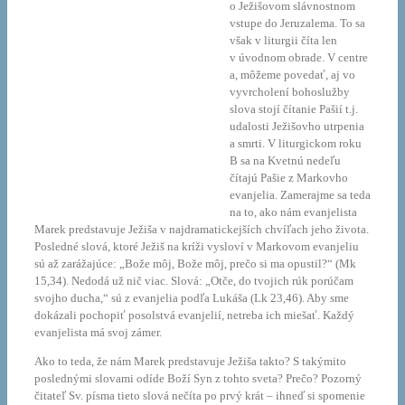
o Ježišovom slávnostnom
vstupe do Jeruzalema. To sa
však v liturgii číta len
v úvodnom obrade. V centre
a, môžeme povedať, aj vo
vyvrcholení bohoslužby
slova stojí čítanie Pašií t.j.
udalosti Ježišovho utrpenia
a smrti. V liturgickom roku
B sa na Kvetnú nedeľu
čítajú Pašie z Markovho
evanjelia. Zamerajme sa teda
na to, ako nám evanjelista
Marek predstavuje Ježiša v najdramatickejších chvíľach jeho života.
Posledné slová, ktoré Ježiš na kríži vysloví v Markovom evanjeliu
sú až zarážajúce: „Bože môj, Bože môj, prečo si ma opustil?“ (Mk
15,34). Nedodá už nič viac. Slová: „Otče, do tvojich rúk porúčam
svojho ducha,“ sú z evanjelia podľa Lukáša (Lk 23,46). Aby sme
dokázali pochopiť posolstvá evanjelií, netreba ich miešať. Každý
evanjelista má svoj zámer.
Ako to teda, že nám Marek predstavuje Ježiša takto? S takýmito
poslednými slovami odíde Boží Syn z tohto sveta? Prečo? Pozorný
čitateľ Sv. písma tieto slová nečíta po prvý krát – ihneď si spomenie