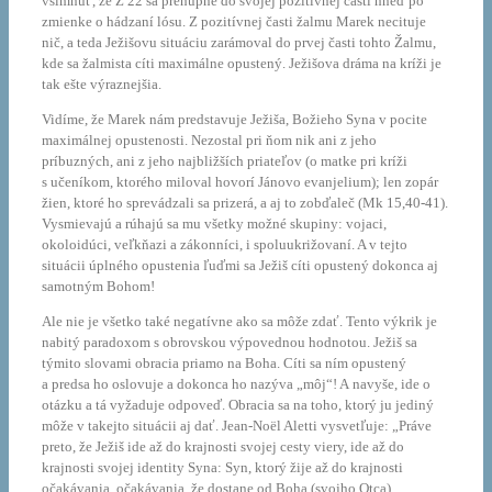
všimnúť, že Ž 22 sa prehupne do svojej pozitívnej časti hneď po
zmienke o hádzaní lósu. Z pozitívnej časti žalmu Marek necituje
nič, a teda Ježišovu situáciu zarámoval do prvej časti tohto Žalmu,
kde sa žalmista cíti maximálne opustený. Ježišova dráma na kríži je
tak ešte výraznejšia.
Vidíme, že Marek nám predstavuje Ježiša, Božieho Syna v pocite
maximálnej opustenosti. Nezostal pri ňom nik ani z jeho
príbuzných, ani z jeho najbližších priateľov (o matke pri kríži
s učeníkom, ktorého miloval hovorí Jánovo evanjelium); len zopár
žien, ktoré ho sprevádzali sa prizerá, a aj to zobďaleč (Mk 15,40-41).
Vysmievajú a rúhajú sa mu všetky možné skupiny: vojaci,
okoloidúci, veľkňazi a zákonníci, i spoluukrižovaní. A v tejto
situácii úplného opustenia ľuďmi sa Ježiš cíti opustený dokonca aj
samotným Bohom!
Ale nie je všetko také negatívne ako sa môže zdať. Tento výkrik je
nabitý paradoxom s obrovskou výpovednou hodnotou. Ježiš sa
týmito slovami obracia priamo na Boha. Cíti sa ním opustený
a predsa ho oslovuje a dokonca ho nazýva „môj“! A navyše, ide o
otázku a tá vyžaduje odpoveď. Obracia sa na toho, ktorý ju jediný
môže v takejto situácii aj dať. Jean-Noël Aletti vysvetľuje: „Práve
preto, že Ježiš ide až do krajnosti svojej cesty viery, ide až do
krajnosti svojej identity Syna: Syn, ktorý žije až do krajnosti
očakávania, očakávania, že dostane od Boha (svojho Otca)