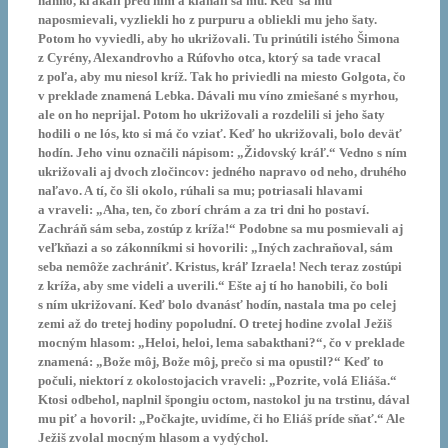
naňho, kľakali pred ním a klaňali sa mu. Keď sa mu
naposmievali, vyzliekli ho z purpuru a obliekli mu jeho šaty.
Potom ho vyviedli, aby ho ukrižovali. Tu prinútili istého Šimona
z Cyrény, Alexandrovho a Rúfovho otca, ktorý sa tade vracal
z poľa, aby mu niesol kríž. Tak ho priviedli na miesto Golgota, čo
v preklade znamená Lebka. Dávali mu víno zmiešané s myrhou,
ale on ho neprijal. Potom ho ukrižovali a rozdelili si jeho šaty
hodili o ne lós, kto si má čo vziať. Keď ho ukrižovali, bolo deväť
hodín. Jeho vinu označili nápisom: „Židovský kráľ.“ Vedno s ním
ukrižovali aj dvoch zločincov: jedného napravo od neho, druhého
naľavo. A tí, čo šli okolo, rúhali sa mu; potriasali hlavami
a vraveli: „Aha, ten, čo zborí chrám a za tri dni ho postaví.
Zachráň sám seba, zostúp z kríža!“ Podobne sa mu posmievali aj
veľkňazi a so zákonníkmi si hovorili: „Iných zachraňoval, sám
seba nemôže zachrániť. Kristus, kráľ Izraela! Nech teraz zostúpi
z kríža, aby sme videli a uverili.“ Ešte aj tí ho hanobili, čo boli
s ním ukrižovaní. Keď bolo dvanásť hodín, nastala tma po celej
zemi až do tretej hodiny popoludní. O tretej hodine zvolal Ježiš
mocným hlasom: „Heloi, heloi, lema sabakthani?“, čo v preklade
znamená: „Bože môj, Bože môj, prečo si ma opustil?“ Keď to
počuli, niektorí z okolostojacich vraveli: „Pozrite, volá Eliáša.“
Ktosi odbehol, naplnil špongiu octom, nastokol ju na trstinu, dával
mu piť a hovoril: „Počkajte, uvidíme, či ho Eliáš príde sňať.“ Ale
Ježiš zvolal mocným hlasom a vydýchol.