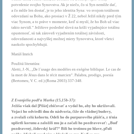
potvrdenie svojho Synovstva. Ak je niečo, čo si Syn nemôže dať,
a čo môže len dostať, je to jeho identita Syna: vo svojom totálnom
odovzdaní sa Bohu, ako prosiaci v Ž 22, nebol Ježiš nikdy pred tým
viac Synom, a to práve v momente, keď si myslí, že ho Boh už viac
takto nevidí.“ Ježišove posledné slová na kríži vyjadrujúce totálnu
opustenosť, sú tak zároveň vyjadrením totálnej závislosti,
odovzdanosti a najvyššej možnej miery Synovstva, ktoré všetci
naokolo spochybňujú.
Matúš Imrich
Použitá literatúra:
Aletti, J.-N., „De l´usage des modèles en exégèse biblique. Le cas de
la mort de Jésus dans le récit marcien“. Palabra, prodigo, poesía
(Bertomeu, V. C. ed.) (Roma 2003) 337-348.
Z Evanjelia podľa Marka (15,15b-37):
Ježiša však dal [Pilát] zbičovať a vydal ho, aby ho ukrižovali.
Vojaci ho odviedli dnu do nádvoria, čiže do vládnej budovy,
a zvolali celú kohortu. Odeli ho do purpurového plášťa, z tŕnia
uplietli korunu a založili mu ju a začali ho pozdravovať: „Buď
pozdravený, židovský kráľ!“ Bili ho trstinou po hlave, pľuli