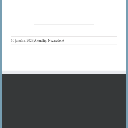
16 januára, 2023
|
Aktuality
,
Nezaradené
|