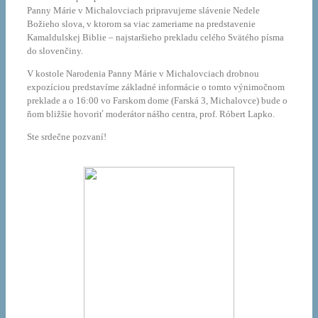
Panny Márie v Michalovciach pripravujeme slávenie Nedele
Božieho slova, v ktorom sa viac zameriame na predstavenie
Kamaldulskej Biblie – najstaršieho prekladu celého Svätého písma
do slovenčiny.
V kostole Narodenia Panny Márie v Michalovciach drobnou
expozíciou predstavíme základné informácie o tomto výnimočnom
preklade a o 16:00 vo Farskom dome (Farská 3, Michalovce) bude o
ňom bližšie hovoriť moderátor nášho centra, prof. Róbert Lapko.
Ste srdečne pozvaní!