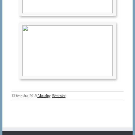
13 februára, 2019
|
Aktuality
,
Semináre
|