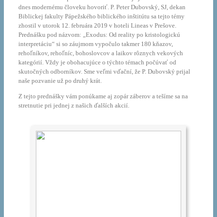
dnes modernému človeku hovoriť. P. Peter Dubovský, SJ, dekan
Biblickej fakulty Pápežského biblického inštitútu sa tejto témy
zhostil v utorok 12. februára 2019 v hoteli Lineas v Prešove.
Prednášku pod názvom: „Exodus: Od reality po kristologickú
interpretáciu“ si so záujmom vypočulo takmer 180 kňazov,
rehoľníkov, rehoľníc, bohoslovcov a laikov rôznych vekových
kategórií. Vždy je obohacujúce o týchto témach počúvať od
skutočných odborníkov. Sme veľmi vďační, že P. Dubovský prijal
naše pozvanie už po druhý krát.
Z tejto prednášky vám ponúkame aj zopár záberov a tešíme sa na
stretnutie pri jednej z našich ďalších akcií.