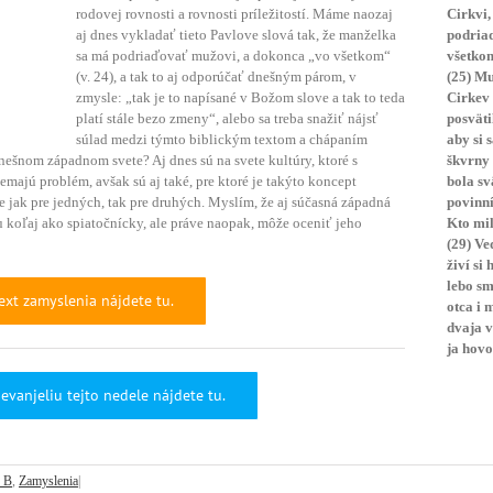
rodovej rovnosti a rovnosti príležitostí. Máme naozaj
Cirkvi,
aj dnes vykladať tieto Pavlove slová tak, že manželka
podriad
sa má podriaďovať mužovi, a dokonca „vo všetkom“
všetko
(v. 24), a tak to aj odporúčať dnešným párom, v
(25) Mu
zmysle: „tak je to napísané v Božom slove a tak to teda
Cirkev 
platí stále bezo zmeny“, alebo sa treba snažiť nájsť
posväti
súlad medzi týmto biblickým textom a chápaním
aby si 
šnom západnom svete? Aj dnes sú na svete kultúry, ktoré s
škvrny 
ajú problém, avšak sú aj také, pre ktoré je takýto koncept
bola sv
e jak pre jedných, tak pre druhých. Myslím, že aj súčasná západná
povinní
 koľaj ako spiatočnícky, ale práve naopak, môže oceniť jeho
Kto mil
(29) Ve
živí si
lebo sm
text zamyslenia nájdete tu.
otca i 
dvaja v
ja hovo
evanjeliu tejto nedele nájdete tu.
k B
,
Zamyslenia
|