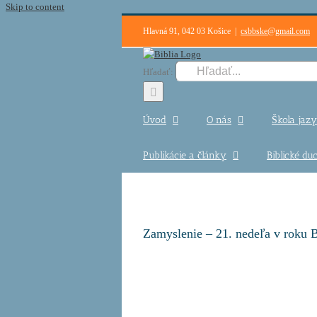
Skip to content
Hlavná 91, 042 03 Košice
|
csbbske@gmail.com
Hľadať:
Úvod
O nás
Škola jazy
Publikácie a články
Biblické d
Zamyslenie – 21. nedeľa v roku B