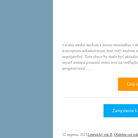
vzťahu medzi mužom a ženou minimálne v dne
konceptom submisívnosti žien voči mužom nem
neprijateľný. Toto slovo by malo byť aktuáln
myseľ nemusí posunúť tento text na vedľajšiu
progresívnosť. …
Celý 
Zamyslenie k 
22 augusta, 2021
|
Liturgický rok B
,
Obdobie cez ro