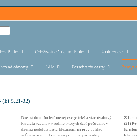
kov Biblie
Celoživotné štúdium Biblie
Konferencie
uchovné obnovy
LAM
Poznávacie cesty
Zamysle
 (Ef 5,21-32)
Dnes si dovolím byť menej exegetický a viac úvahový.
Z Listu
Pravidlá vzťahov v rodine, ktorých časť počúvame v
(21) Po
dnešnú nedeľu z Listu Efezanom, na prvý pohľad
Kristom
veľmi nepasujú do súčasnej západnej mentality
lebo mu