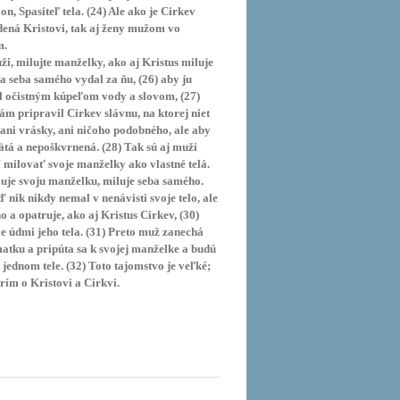
 on, Spasiteľ tela. (24) Ale ako je Cirkev
ená Kristovi, tak aj ženy mužom vo
m.
ži, milujte manželky, ako aj Kristus miluje
a seba samého vydal za ňu, (26) aby ju
l očistným kúpeľom vody a slovom, (27)
sám pripravil Cirkev slávnu, na ktorej niet
ani vrásky, ani ničoho podobného, ale aby
ätá a nepoškvrnená. (28) Tak sú aj muži
 milovať svoje manželky ako vlastné telá.
uje svoju manželku, miluje seba samého.
ď nik nikdy nemal v nenávisti svoje telo, ale
 ho a opatruje, ako aj Kristus Cirkev, (30)
e údmi jeho tela. (31) Preto muž zanechá
matku a pripúta sa k svojej manželke a budú
 jednom tele. (32) Toto tajomstvo je veľké;
rím o Kristovi a Cirkvi.