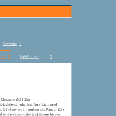
Semináre
nia
Médiá o nás
 Efezanom (5,21-32):
driaďujte sa jedni druhým v bázni pred
. (22) Ženy svojim mužom ako Pánovi, (23)
ž je hlavou ženy, ako je aj Kristus hlavou